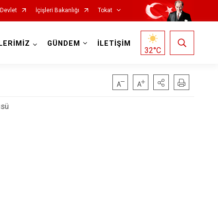
-Devlet
İçişleri Bakanlığı
Tokat
LERİMİZ
GÜNDEM
İLETİŞİM
32
°C
üsü
Reşadiye
Sulusaray
Turhal
Yeşilyurt