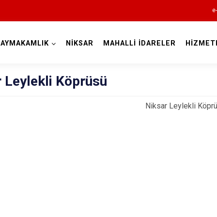
e
KAYMAKAMLIK
NİKSAR
MAHALLİ İDARELER
HİZMET
Tokat
 Leylekli Köprüsü
Niksar Leylekli Köpr
Almus
Artova
Başçiftlik
Erbaa