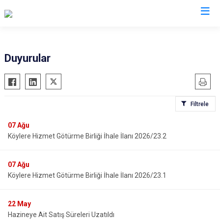
Tokat
Duyurular
Almus
Reşadiye
Artova
Sulusaray
Filtrele
Başçiftlik
Turhal
Erbaa
Yeşilyurt
07
Ağu
Köylere Hizmet Götürme Birliği İhale İlanı 2026/23.2
Niksar
Zile
Pazar
07
Ağu
Köylere Hizmet Götürme Birliği İhale İlanı 2026/23.1
22
May
Hazineye Ait Satış Süreleri Uzatıldı