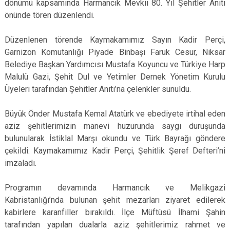
dönümü kapsamında Harmancık Mevkii 80. Yıl Şehitler Anıtı
önünde tören düzenlendi.
Düzenlenen törende Kaymakamımız Sayın Kadir Perçi,
Garnizon Komutanlığı Piyade Binbaşı Faruk Cesur, Niksar
Belediye Başkan Yardımcısı Mustafa Koyuncu ve Türkiye Harp
Malulü Gazi, Şehit Dul ve Yetimler Dernek Yönetim Kurulu
Üyeleri tarafından Şehitler Anıtı’na çelenkler sunuldu.
Büyük Önder Mustafa Kemal Atatürk ve ebediyete irtihal eden
aziz şehitlerimizin manevi huzurunda saygı duruşunda
bulunularak İstiklal Marşı okundu ve Türk Bayrağı göndere
çekildi. Kaymakamımız Kadir Perçi, Şehitlik Şeref Defteri’ni
imzaladı.
Programın devamında Harmancık ve Melikgazi
Kabristanlığı’nda bulunan şehit mezarları ziyaret edilerek
kabirlere karanfiller bırakıldı. İlçe Müftüsü İlhami Şahin
tarafından yapılan dualarla aziz şehitlerimiz rahmet ve